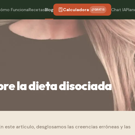
ómo Funciona
Recetas
Blog
Calculadora
Chat IA
Plan
GRATIS
bre la dieta disociada
n este artículo, desglosamos las creencias erróneas y las