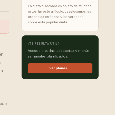
La dieta disociada es objeto de muchos
mitos. En este artículo, desglosamos las
creencias erróneas y las verdades
sobre esta popular dieta.
¿TE RESULTA ÚTIL?
Accede a todas las recetas y menús
er
semanales planificados.
s
Ver planes →
ta
ción