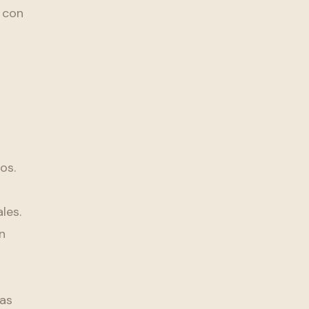
e con
os.
les.
n
cas