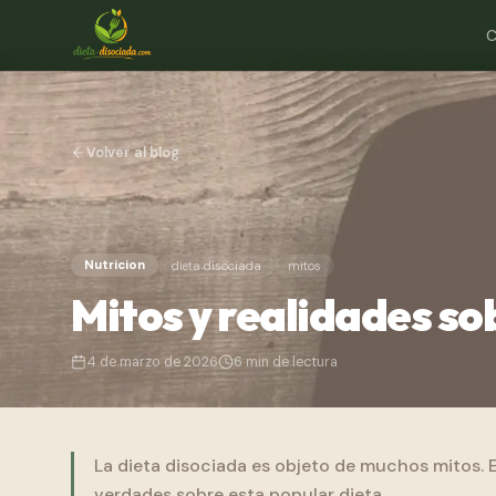
C
Volver al blog
Nutricion
dieta disociada
mitos
Mitos y realidades so
4 de marzo de 2026
6
min de lectura
La dieta disociada es objeto de muchos mitos. E
verdades sobre esta popular dieta.