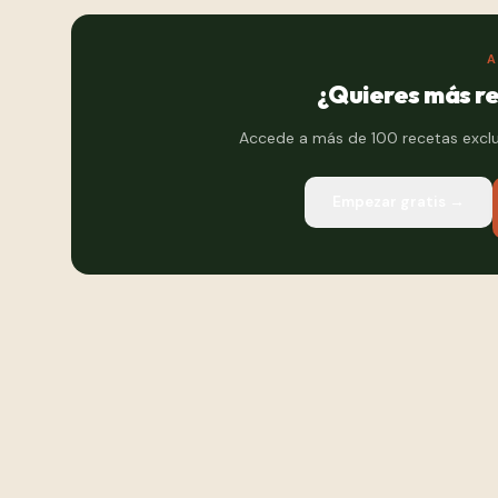
A
¿Quieres más re
Accede a más de 100 recetas exclus
Empezar gratis →