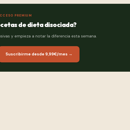
CCESO PREMIUM
cetas de dieta disociada?
ivas y empieza a notar la diferencia esta semana.
Suscribirme desde 9,99€/mes →