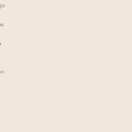
go
as
a
o: