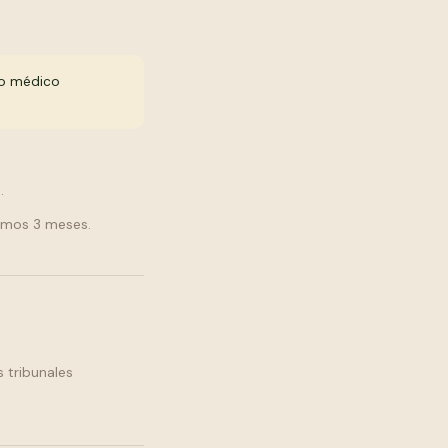
jo médico
.
timos 3 meses.
s tribunales