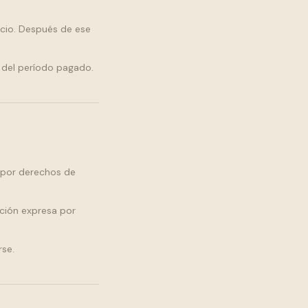
icio. Después de ese
 del período pagado.
o por derechos de
ación expresa por
rse.