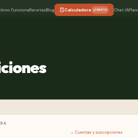
ómo Funciona
Recetas
Blog
Calculadora
Chat IA
Plan
GRATIS
iciones
IDA
→
Cuentas y suscripciones