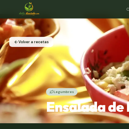
C
Volver a recetas
Legumbres
Ensalada de 