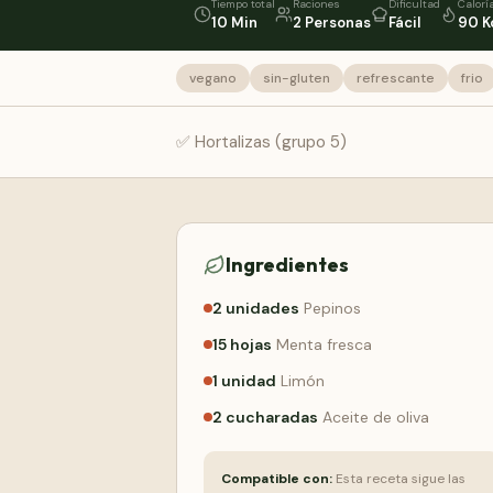
Tiempo total
Raciones
Dificultad
Calorí
10 Min
2 Personas
Fácil
90 K
vegano
sin-gluten
refrescante
frio
✅ Hortalizas (grupo 5)
Ingredientes
2
unidades
Pepinos
15
hojas
Menta fresca
1
unidad
Limón
2
cucharadas
Aceite de oliva
Compatible con:
Esta receta sigue las