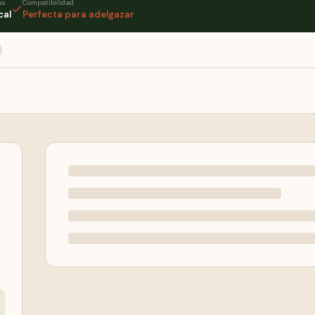
as
Compatibilidad
cal
Perfecta para adelgazar