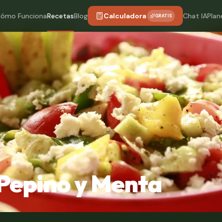
ómo Funciona
Recetas
Blog
Calculadora
Chat IA
Plan
GRATIS
Pepino y Menta