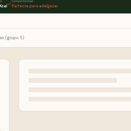
as
Compatibilidad
Kcal
Perfecta para adelgazar
as (grupo 5)