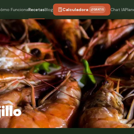
ómo Funciona
Recetas
Blog
Calculadora
Chat IA
Plan
GRATIS
illo