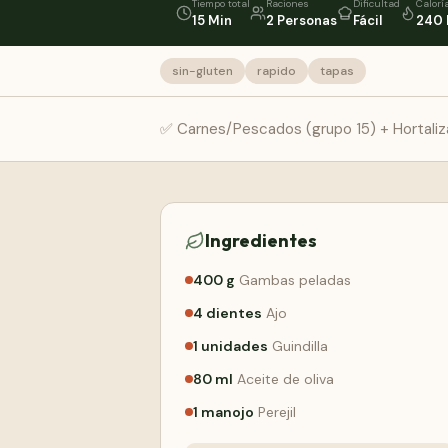
Tiempo total
Raciones
Dificultad
Calorí
15 Min
2 Personas
Fácil
240 
sin-gluten
rapido
tapas
✅ Carnes/Pescados (grupo 15) + Hortaliz
Ingredientes
400
g
Gambas peladas
4
dientes
Ajo
1
unidades
Guindilla
80
ml
Aceite de oliva
1
manojo
Perejil