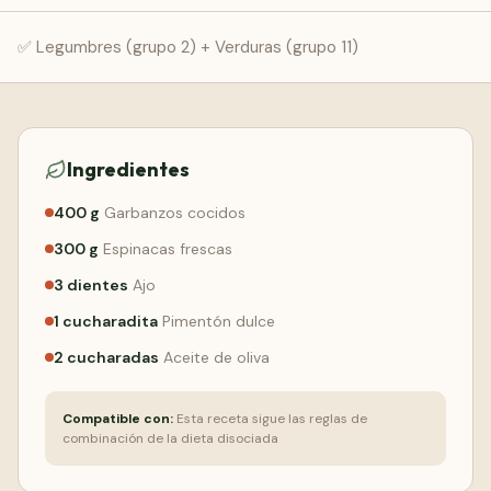
Comenzar Gratis
✅ Legumbres (grupo 2) + Verduras (grupo 11)
Ingredientes
400
g
Garbanzos cocidos
300
g
Espinacas frescas
3
dientes
Ajo
1
cucharadita
Pimentón dulce
2
cucharadas
Aceite de oliva
Compatible con:
Esta receta sigue las reglas de
combinación de la dieta disociada