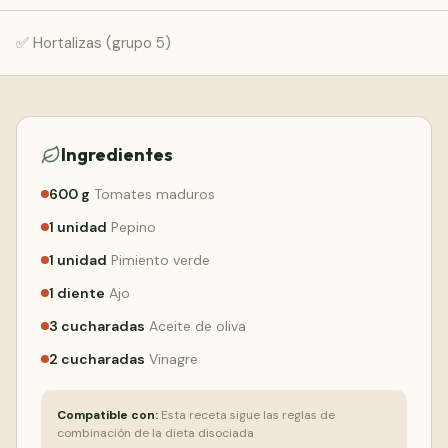
Comenzar Gratis
✅ Hortalizas (grupo 5)
Ingredientes
600
g
Tomates maduros
1
unidad
Pepino
1
unidad
Pimiento verde
1
diente
Ajo
3
cucharadas
Aceite de oliva
2
cucharadas
Vinagre
Compatible con:
Esta receta sigue las reglas de
combinación de la dieta disociada