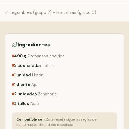
Comenzar Gratis
✅ Legumbres (grupo 2) + Hortalizas (grupo 5)
Ingredientes
400
g
Garbanzos cocidos
2
cucharadas
Tahini
1
unidad
Limón
1
diente
Ajo
2
unidades
Zanahoria
3
tallos
Apio
Compatible con:
Esta receta sigue las reglas de
combinación de la dieta disociada