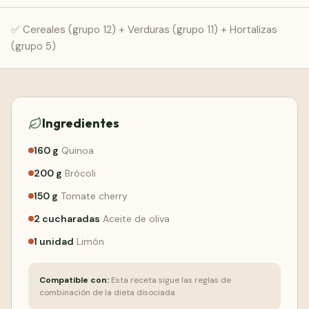
Comenzar Gratis
✅ Cereales (grupo 12) + Verduras (grupo 11) + Hortalizas
(grupo 5)
Ingredientes
160
g
Quinoa
200
g
Brócoli
150
g
Tomate cherry
2
cucharadas
Aceite de oliva
1
unidad
Limón
Compatible con:
Esta receta sigue las reglas de
combinación de la dieta disociada