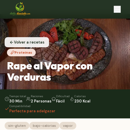
Calculadora
GRATIS
Volver a recetas
Cómo Funciona
Proteinas
Recetas
Rape al Vapor con
Blog
Verduras
Chat IA
Planes
Tiempo total
Raciones
Dificultad
Calorías
30 Min
2 Personas
Fácil
230 Kcal
Compatibilidad
Perfecta para adelgazar
Modo oscuro
Iniciar Sesión
sin-gluten
bajo-calorias
vapor