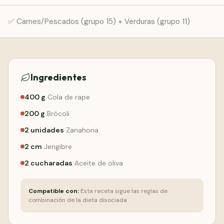
Comenzar Gratis
✅ Carnes/Pescados (grupo 15) + Verduras (grupo 11)
Ingredientes
400
g
Cola de rape
200
g
Brócoli
2
unidades
Zanahoria
2
cm
Jengibre
2
cucharadas
Aceite de oliva
Compatible con:
Esta receta sigue las reglas de
combinación de la dieta disociada