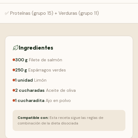
Comenzar Gratis
✅ Proteínas (grupo 15) + Verduras (grupo 11)
Ingredientes
300
g
Filete de salmón
250
g
Espárragos verdes
1
unidad
Limón
2
cucharadas
Aceite de oliva
1
cucharadita
Ajo en polvo
Compatible con:
Esta receta sigue las reglas de
combinación de la dieta disociada