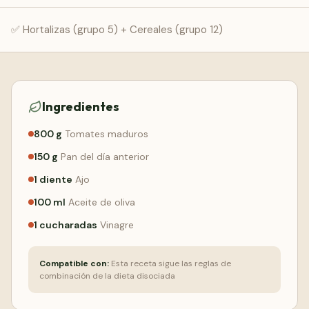
Comenzar Gratis
✅ Hortalizas (grupo 5) + Cereales (grupo 12)
Ingredientes
800
g
Tomates maduros
150
g
Pan del día anterior
1
diente
Ajo
100
ml
Aceite de oliva
1
cucharadas
Vinagre
Compatible con:
Esta receta sigue las reglas de
combinación de la dieta disociada